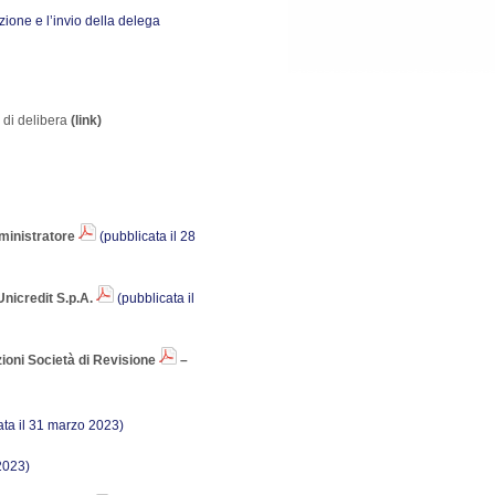
zione e l’invio della delega
 di delibera
(link)
mministratore
(pubblicata il 28
nicredit S.p.A.
(pubblicata il
zioni Società di Revisione
–
ata il 31 marzo 2023)
 2023)