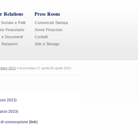
r Relations
Press Room
 Sociale e Patti
Comunicati Stampa
io Finanziario
Avvisi Finanziari
i e Documenti
Contatti
e Relazioni
Sdir e Storage
blee 2023
»
Assemblea 27 aprile/28 aprile 2023
arzo 2023)
marzo 2023)
so di convocazione
(link)