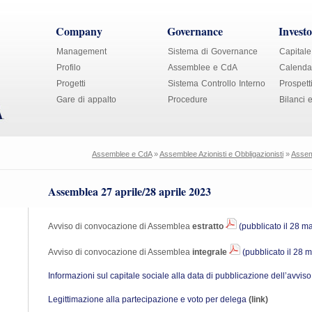
Company
Governance
Investo
Management
Sistema di Governance
Capitale
Profilo
Assemblee e CdA
Calendar
Progetti
Sistema Controllo Interno
Prospett
Gare di appalto
Procedure
Bilanci 
Assemblee e CdA
»
Assemblee Azionisti e Obbligazionisti
»
Assem
Assemblea 27 aprile/28 aprile 2023
Avviso di convocazione di Assemblea
estratto
(pubblicato il 28 m
Avviso di convocazione di Assemblea
integrale
(pubblicato il 28 
Informazioni sul capitale sociale alla data di pubblicazione dell’avvi
Legittimazione alla partecipazione e voto per delega
(link)