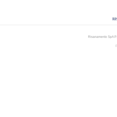
Risanamento SpA P.I
P