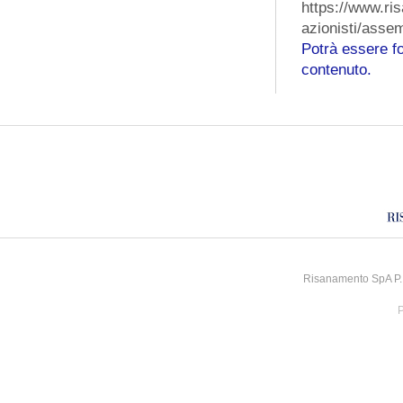
https://www.r
azionisti/asse
Potrà essere fo
contenuto.
Risanamento SpA P.I
P